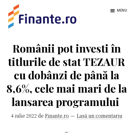
Skip
Skip
MENU
to
to
main
primary
Finante.ro
content
sidebar
pentru
finanțe
Românii pot investi în
personale
titlurile de stat TEZAUR
cu dobânzi de până la
8,6%, cele mai mari de la
lansarea programului
4 iulie 2022
de
Finante.ro
Lasă un comentariu