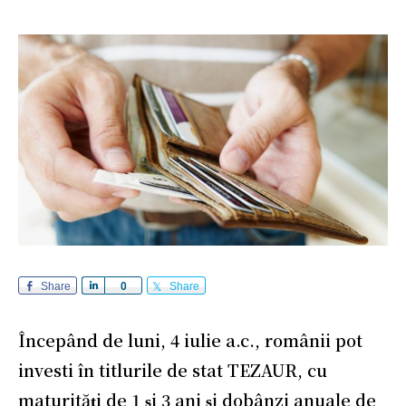
Share
S
0
Share
h
a
Începând de luni, 4 iulie a.c., românii pot
r
e
investi în titlurile de stat TEZAUR, cu
maturități de 1 și 3 ani și dobânzi anuale de