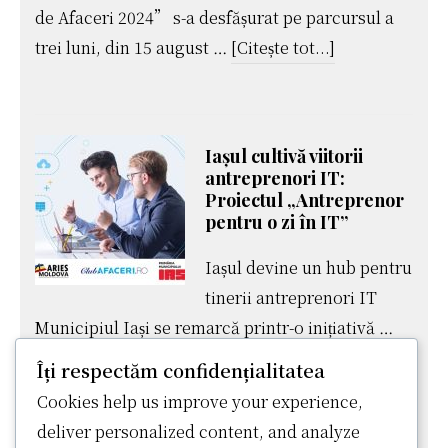
inovativ
de Afaceri 2024” s-a desfășurat pe parcursul a
pentru
despre„Serile
trei luni, din 15 august …
[Citește tot...]
dezvolt
Filmului
spiritulu
de
antrepre
Afaceri
Iașul cultivă viitorii
în
2024” –
antreprenori IT:
rândul
Inspirație
Proiectul „Antreprenor
pentru o zi în IT”
tinerilor
și
ieșeni
Educație
Iașul devine un hub pentru
Antreprenoria
tinerii antreprenori IT
prin
Municipiul Iași se remarcă printr-o inițiativă …
Cinema
despreIașul
[Citește tot...]
Îți respectăm confidențialitatea
și
cultivă
Cookies help us improve your experience,
Dialog
viitorii
deliver personalized content, and analyze
antreprenori