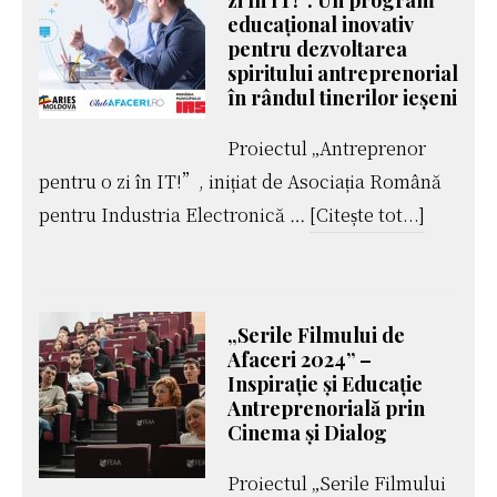
zi în IT!”: Un program
educațional inovativ
pentru dezvoltarea
spiritului antreprenorial
în rândul tinerilor ieșeni
Proiectul „Antreprenor
pentru o zi în IT!”, inițiat de Asociația Română
despre„
pentru Industria Electronică …
[Citește tot...]
pentru
o
zi
„Serile Filmului de
în
Afaceri 2024” –
IT!”:
Inspirație și Educație
Antreprenorială prin
Un
Cinema și Dialog
progra
educațio
Proiectul „Serile Filmului