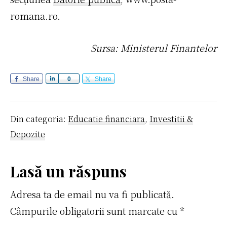
romana.ro.
Sursa: Ministerul Finantelor
Share
S
0
Share
h
a
r
Din categoria:
Educatie financiara
,
Investitii &
e
Depozite
Reader
Lasă un răspuns
Interactions
Adresa ta de email nu va fi publicată.
Câmpurile obligatorii sunt marcate cu
*